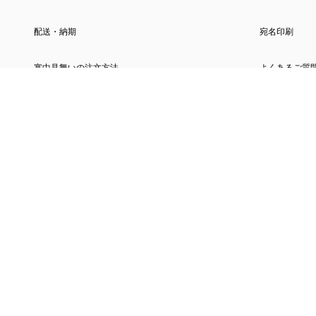
配送・納期
宛名印刷
寒中見舞いの注文方法
よくあるご質
アカウントサービス
その他のサ
新規会員登録
しまうまプリ
ログイン
写真プリント
フォトブック
年賀状印刷202
喪中はがき